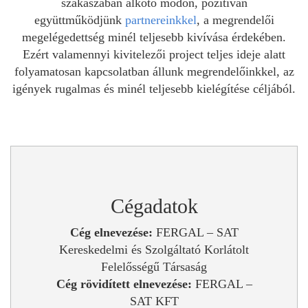
szakaszában alkotó módon, pozitívan
együttműködjünk
partnereinkkel
, a megrendelői
megelégedettség minél teljesebb kivívása érdekében.
Ezért valamennyi kivitelezői project teljes ideje alatt
folyamatosan kapcsolatban állunk megrendelőinkkel, az
igények rugalmas és minél teljesebb kielégítése céljából.
Cégadatok
Cég elnevezése:
FERGAL – SAT
Kereskedelmi és Szolgáltató Korlátolt
Felelősségű Társaság
Cég rövidített elnevezése:
FERGAL –
SAT KFT