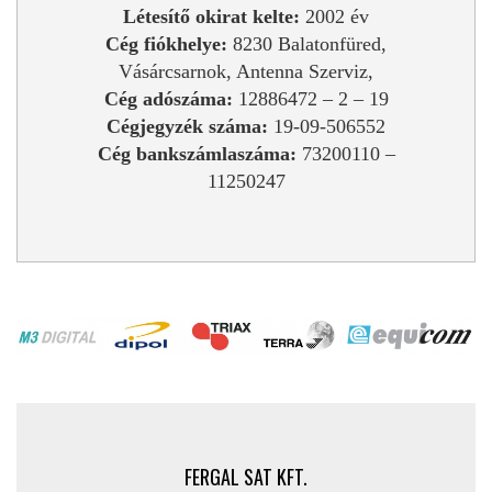
Létesítő okirat kelte:
2002 év
Cég fiókhelye:
8230 Balatonfüred,
Vásárcsarnok, Antenna Szerviz,
Cég adószáma:
12886472 – 2 – 19
Cégjegyzék száma:
19-09-506552
Cég bankszámlaszáma:
73200110 –
11250247
FERGAL SAT KFT.