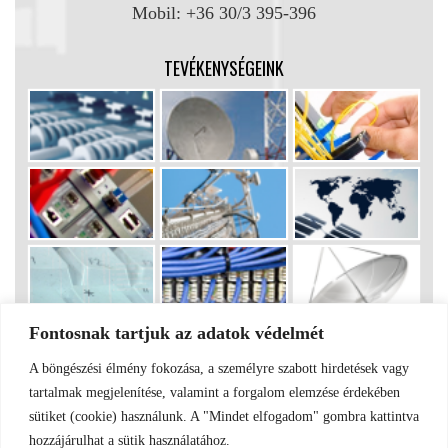
Mobil: +36 30/3 395-396
TEVÉKENYSÉGEINK
Fontosnak tartjuk az adatok védelmét
A böngészési élmény fokozása, a személyre szabott hirdetések vagy
ADATKEZELÉSI TÁJÉKOZTATÓ
|
Fergal Sat Kft.
| Antenna
tartalmak megjelenítése, valamint a forgalom elemzése érdekében
szerelés | Tartalom:
Fergal Sat
| Kinézet:
K@tilla
sütiket (cookie) használunk. A "Mindet elfogadom" gombra kattintva
hozzájárulhat a sütik használatához.