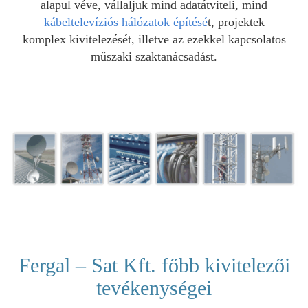
alapul véve, vállaljuk mind adatátviteli, mind
kábeltelevíziós hálózatok építésé
t, projektek
komplex kivitelezését, illetve az ezekkel kapcsolatos
műszaki szaktanácsadást.
Fergal – Sat Kft. főbb kivitelezői
tevékenységei