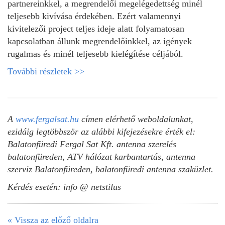
partnereinkkel, a megrendelői megelégedettség minél
teljesebb kivívása érdekében. Ezért valamennyi
kivitelezői project teljes ideje alatt folyamatosan
kapcsolatban állunk megrendelőinkkel, az igények
rugalmas és minél teljesebb kielégítése céljából.
További részletek >>
A
www.fergalsat.hu
címen elérhető weboldalunkat,
ezidáig legtöbbször az alábbi kifejezésekre érték el:
Balatonfüredi Fergal Sat Kft. antenna szerelés
balatonfüreden, ATV hálózat karbantartás, antenna
szerviz Balatonfüreden, balatonfüredi antenna szaküzlet.
Kérdés esetén: info @ netstilus
« Vissza az előző oldalra