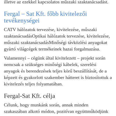
illetve az ezekkel kapcsolatos műszaki szaktanácsadást.
Fergal – Sat Kft. főbb kivitelezői
tevékenységei
CATV hálózatok tervezése, kivitelezése, műszaki
szaktanácsadásOptikai hálózatok tervezése, kivitelezése,
műszaki szaktanácsadásMinőségi távközlési anyagokat
gyártó világcégek termékeinek hazai forgalmazása.
Valamennyi – cégünk által kivitelezett – projekt során
nemcsak a szükséges minőségi kábelek, szerelési
anyagok és berendezések teljes körű beszállítását, de a
képzett és gyakorlott szakember hátteret is biztosítottuk a
kivitelezés teljes folyamatában.
Fergal-Sat Kft. célja
Célunk, hogy munkánk során, annak minden
szakaszában alkotó módon, pozitívan együttműködjünk