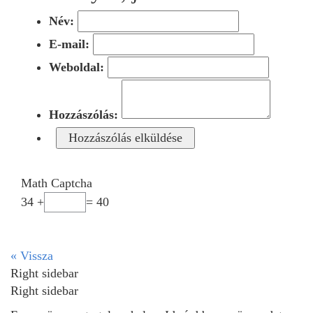
Név:
E-mail:
Weboldal:
Hozzászólás:
Math Captcha
34 +
= 40
« Vissza
Right sidebar
Right sidebar