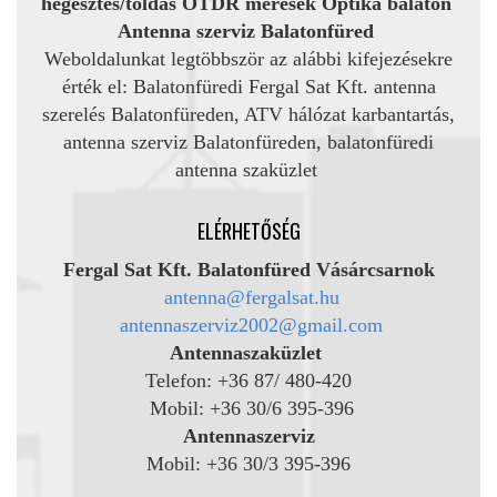
hegesztés/toldás OTDR mérések
Optika balaton
Antenna szerviz Balatonfüred
Weboldalunkat legtöbbször az alábbi kifejezésekre
érték el: Balatonfüredi Fergal Sat Kft. antenna
szerelés Balatonfüreden, ATV hálózat karbantartás,
antenna szerviz Balatonfüreden, balatonfüredi
antenna szaküzlet
ELÉRHETŐSÉG
Fergal Sat Kft. Balatonfüred Vásárcsarnok
antenna@fergalsat.hu
antennaszerviz2002@gmail.com
Antennaszaküzlet
Telefon: +36 87/ 480-420
Mobil: +36 30/6 395-396
Antennaszerviz
Mobil: +36 30/3 395-396