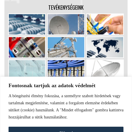
TEVÉKENYSÉGEINK
Fontosnak tartjuk az adatok védelmét
A böngészési élmény fokozása, a személyre szabott hirdetések vagy
ADATKEZELÉSI TÁJÉKOZTATÓ
|
Fergal Sat Kft.
| Antenna
tartalmak megjelenítése, valamint a forgalom elemzése érdekében
szerelés | Tartalom:
Fergal Sat
| Kinézet:
K@tilla
sütiket (cookie) használunk. A "Mindet elfogadom" gombra kattintva
hozzájárulhat a sütik használatához.
Tájékoztatunk, hogy az oldal „cookie”-kat (sütiket) használ. Fontos
azonban tudnod, hogy ezek semmilyen adatot nem tárolnak illetve